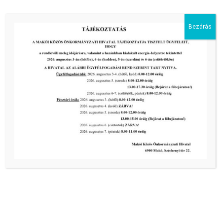
2017.04.29. Szombat
Nagy Csillag u. és Justh Gyula kereszteződés, valamint a Tulipán
u. Óvoda előtt – Edényzet osztás: 8:00–16:00
Bezárás
Kapcsolódó
2017-03-29
ÁTVÉTELI ELISMERVÉNY