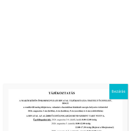
III. fokú hőségriadó – önkormányzatunk a továbbiakban
is intézkedik a biztonságos ivóvíz- és energiaellátás
érdekében!
tovább...
2026-08-05
Bezárás
III. fokú hőségriadó – önkormányzatunk is intézkedik a