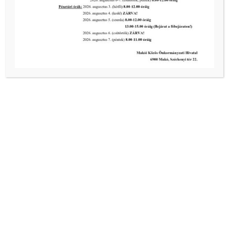
biztonságos ivóvíz- és energiaellátás érdekében!
tovább...
Kiemelt bejegyzések:
III. fokú hőségriadó –
önkormányzatunk a továbbiakban is
intézkedik a biztonságos ivóvíz- és
energiaellátás érdekében!
2026-08-05
III. fokú hőségriadó –
önkormányzatunk a továbbiakban is
intézkedik a biztonságos ivóvíz- és
energiaellátás érdekében!
2026-08-05