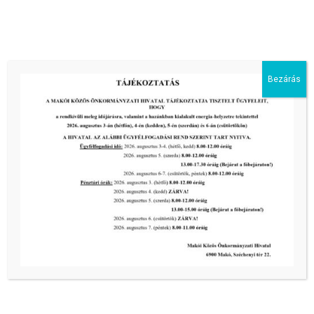
MAKÓ, JÓZSEF ATTILA U. 2. FSZ. 4. SZÁM ALATTI
ÖSSZESEN 257 m² ALAPTERÜLETŰ, GALÉRIÁZOTT
ÜZLETHELYISÉGEK
tovább...
Bezárás
Kiemelt bejegyzések:
III. fokú hőségriadó –
önkormányzatunk a továbbiakban is
intézkedik a biztonságos ivóvíz- és
energiaellátás érdekében!
2026-08-05
III. fokú hőségriadó –
önkormányzatunk a továbbiakban is
intézkedik a biztonságos ivóvíz- és