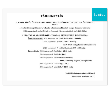
tovább...
Bezárás
2026-07-13
Pályázat: MAKÓ, RUDNAY U. 2. A. ÉP. A LH. ÉPÜLET
FÖLDSZINTI 17,09 m² ALAPTERÜLETŰ GARÁZSHELYISÉG